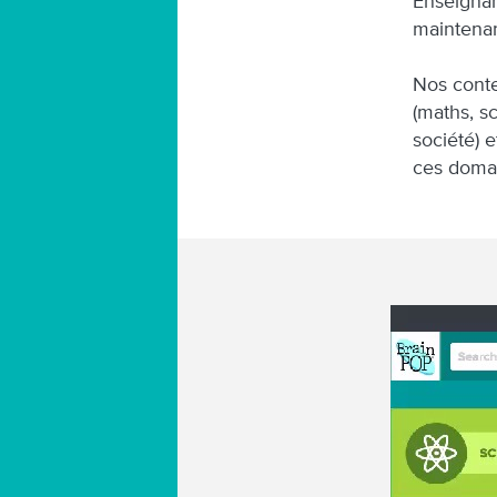
Enseignan
maintenan
Nos conte
(maths, sc
société) 
ces doma