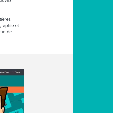
pouvez
tières
graphie et
cun de