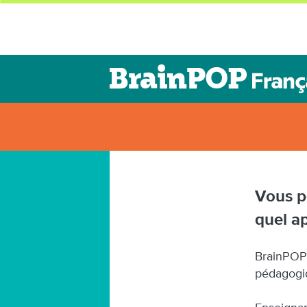
Vous p
quel ap
BrainPOP 
pédagogiq