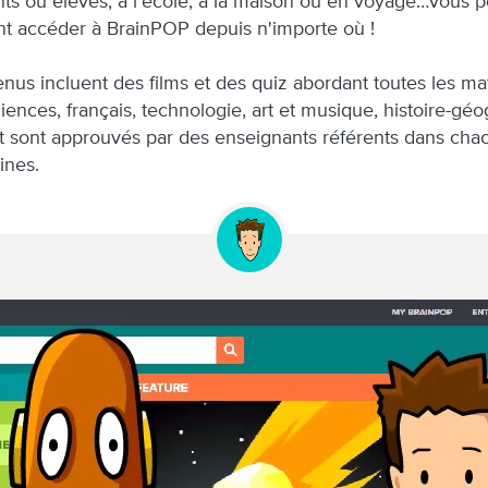
ts ou élèves, à l’école, à la maison ou en voyage…vous 
t accéder à BrainPOP depuis n'importe où !
nus incluent des films et des quiz abordant toutes les ma
iences, français, technologie, art et musique, histoire-géo
et sont approuvés par des enseignants référents dans cha
ines.